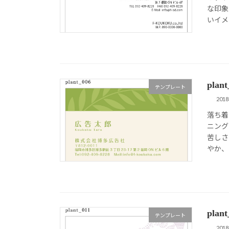
な印象
いイメー
pla
テンプレート
201
落ち着
ニング
苦しさ
やか、
pla
テンプレート
201