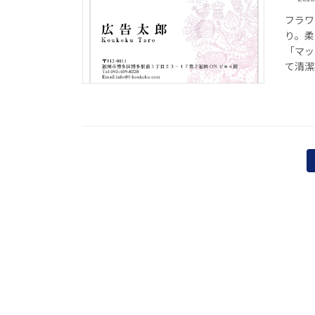
フラワ
り。柔
「マッ
て清潔
投
稿
の
ペ
ー
ジ