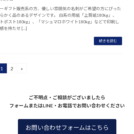
ーギフト販売系の方、優しい雰囲気の名刺がご希望の方にぴった
らかく品のあるデザインです。 白系の用紙「上質紙180kg」、
トポスト180kg」、「マシュマロホワイト180kg」などで印刷し
感を持たせ […]
続きを読む
1
2
»
固
固
定
定
ペ
ペ
ー
ー
ご不明点・ご相談がございましたら
ジ
ジ
フォームまたはLINE・お電話でお問い合わせください
お問い合わせフォームはこちら