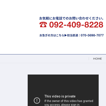
送
り
HOME