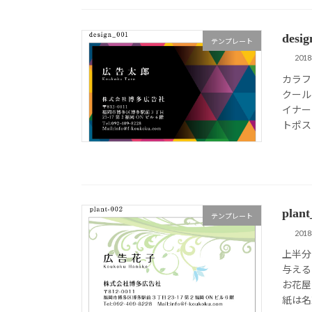
des
テンプレート
201
カラフ
クール
イナー
トポスト
pla
テンプレート
201
上半分
与える
お花屋
紙は名