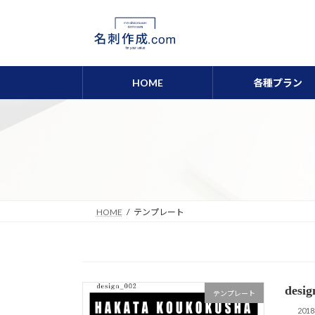
コ
ナ
ン
ビ
テ
ゲ
ン
ー
ツ
シ
HOME
各種プラン
へ
ョ
ス
ン
キ
に
ッ
移
プ
動
HOME
テンプレート
des
テンプレート
201