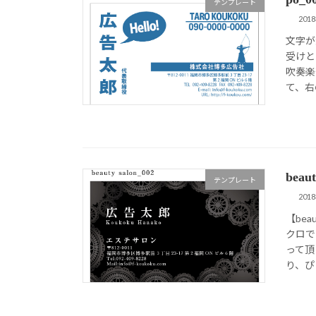
テンプレート
201
文字が
受けと
吹奏楽
て、右
bea
テンプレート
201
【bea
クロで
って頂
り、ぴっ