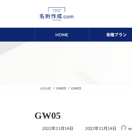
コ
ナ
ン
ビ
テ
ゲ
ン
ー
ツ
シ
HOME
各種プラン
へ
ョ
ス
ン
キ
に
ッ
移
プ
動
HOME
GW05
GW05
GW05
最
2022年11月14日
2022年11月14日
w