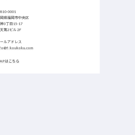
810-0001
福岡県福岡市中央区
神3丁目15-17
天第2ビル 2F
メールアドレス
nfo@f-koukoku.com
APはこちら