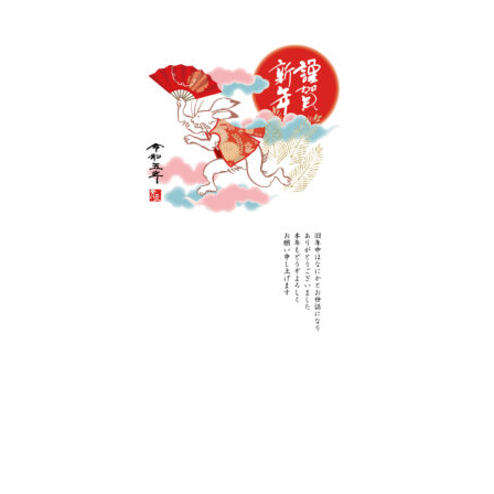
終
更
新
日
時
: