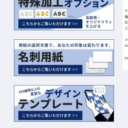
〒
天
三
i
M